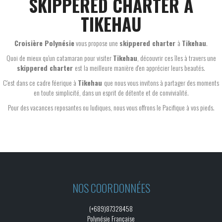
SKIPPERED CHARTER À
TIKEHAU
Croisière Polynésie
vous propose une
skippered charter
à
Tikehau
.
Quoi de mieux qu'un catamaran pour visiter
Tikehau
, découvrir ces îles à travers une
skippered charter
est la meilleure manière d'en apprécier leurs beautés.
C'est dans ce cadre féerique à
Tikehau
que nous vous invitons à partager des moments
en toute simplicité, dans un esprit de détente et de convivialité.
Pour des vacances reposantes ou ludiques, nous vous offrons le Pacifique à vos pieds.
NOS COORDONNÉES
(+689)87328458
Polynésie Française