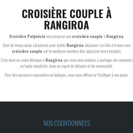
CROISIÈRE COUPLE À
RANGIROA
Croisière Polynésie
vous propose une
croisière couple
à
Rangiroa
.
Quoi de mieux qu'un catamaran pour visiter
Rangiroa
, découvrir ces îles à travers une
croisière couple
est la meilleure manière d'en apprécier leurs beautés.
C'est dans ce cadre féerique à
Rangiroa
que nous vous invitons à partager des moments
en toute simplicité, dans un esprit de détente et de convivialité.
Pour des vacances reposantes ou ludiques, nous vous offrons le Pacifique à vos pieds.
NOS COORDONNÉES