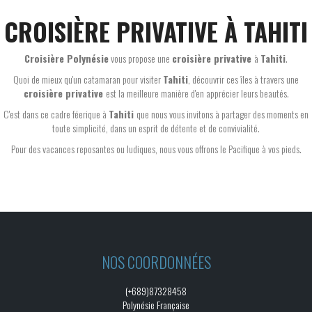
CROISIÈRE PRIVATIVE À TAHITI
Croisière Polynésie
vous propose une
croisière privative
à
Tahiti
.
Quoi de mieux qu'un catamaran pour visiter
Tahiti
, découvrir ces îles à travers une
croisière privative
est la meilleure manière d'en apprécier leurs beautés.
C'est dans ce cadre féerique à
Tahiti
que nous vous invitons à partager des moments en
toute simplicité, dans un esprit de détente et de convivialité.
Pour des vacances reposantes ou ludiques, nous vous offrons le Pacifique à vos pieds.
NOS COORDONNÉES
(+689)87328458
Polynésie Française