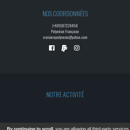
NOS COORDONNÉES
(+689)87328458
Polynésie Française
croisierepolynesie@yahoo.com
NOTRE ACTIVITÉ
By continuing to scroll,
you are allowing all third-party services