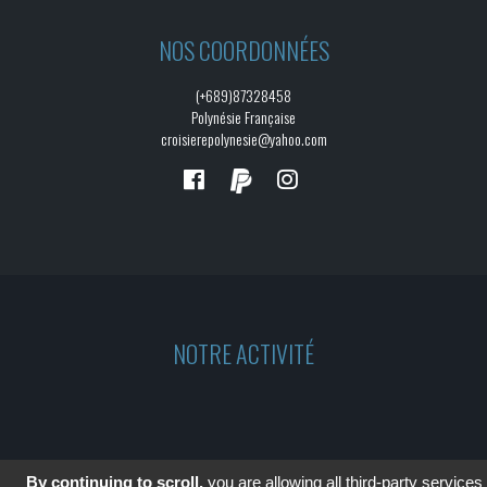
NOS COORDONNÉES
(+689)87328458
Polynésie Française
croisierepolynesie@yahoo.com
NOTRE ACTIVITÉ
By continuing to scroll,
you are allowing all third-party services