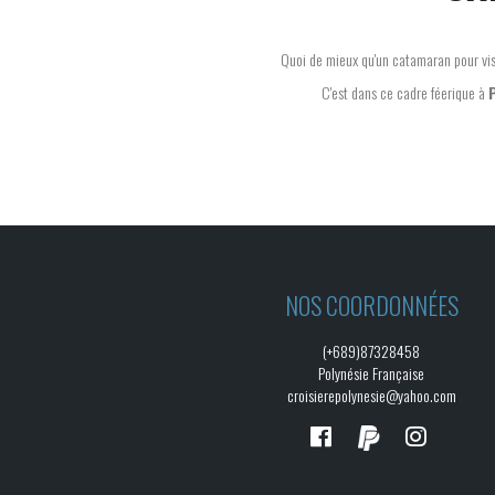
Quoi de mieux qu'un catamaran pour vi
C'est dans ce cadre féerique à
NOS COORDONNÉES
(+689)87328458
Polynésie Française
croisierepolynesie@yahoo.com