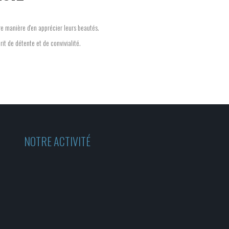
re manière d'en apprécier leurs beautés.
it de détente et de convivialité.
NOTRE ACTIVITÉ