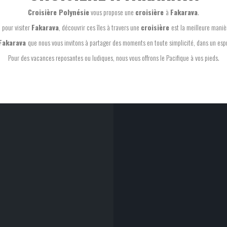
Croisière Polynésie
vous propose une
croisière
à
Fakarava
.
 pour visiter
Fakarava
, découvrir ces îles à travers une
croisière
est la meilleure maniè
Fakarava
que nous vous invitons à partager des moments en toute simplicité, dans un espri
Pour des vacances reposantes ou ludiques, nous vous offrons le Pacifique à vos pieds.