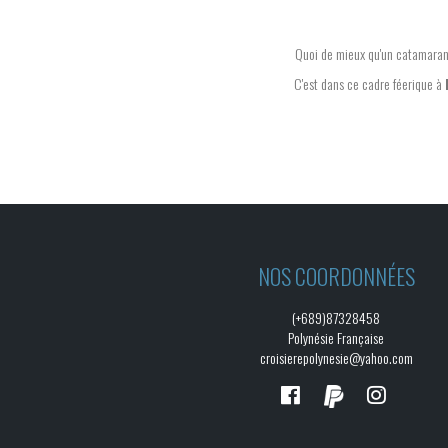
Quoi de mieux qu'un catamaran
C'est dans ce cadre féerique à
NOS COORDONNÉES
(+689)87328458
Polynésie Française
croisierepolynesie@yahoo.com