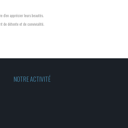
re d'en apprécier leurs beautés.
t de détente et de convivialité.
NOTRE ACTIVITÉ