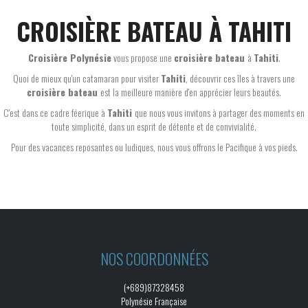
CROISIÈRE BATEAU À TAHITI
Croisière Polynésie
vous propose une
croisière bateau
à
Tahiti
.
Quoi de mieux qu'un catamaran pour visiter
Tahiti
, découvrir ces îles à travers une
croisière bateau
est la meilleure manière d'en apprécier leurs beautés.
C'est dans ce cadre féerique à
Tahiti
que nous vous invitons à partager des moments en
toute simplicité, dans un esprit de détente et de convivialité.
Pour des vacances reposantes ou ludiques, nous vous offrons le Pacifique à vos pieds.
NOS COORDONNÉES
(+689)87328458
Polynésie Française