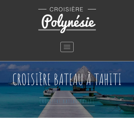
Toggle
navigation
CROISIÈRE BATEAU À TAHITI
CROISIÈRE BATEAU TAHITI