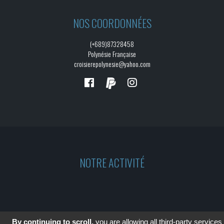
NOS COORDONNÉES
(+689)87328458
Polynésie Française
croisierepolynesie@yahoo.com
NOTRE ACTIVITÉ
By continuing to scroll,
you are allowing all third-party services