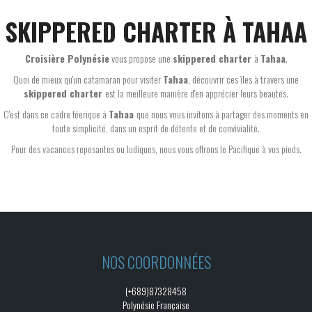
SKIPPERED CHARTER À TAHAA
Croisière Polynésie
vous propose une
skippered charter
à
Tahaa
.
Quoi de mieux qu'un catamaran pour visiter
Tahaa
, découvrir ces îles à travers une
skippered charter
est la meilleure manière d'en apprécier leurs beautés.
C'est dans ce cadre féerique à
Tahaa
que nous vous invitons à partager des moments en
toute simplicité, dans un esprit de détente et de convivialité.
Pour des vacances reposantes ou ludiques, nous vous offrons le Pacifique à vos pieds.
NOS COORDONNÉES
(+689)87328458
Polynésie Française