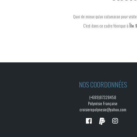
Quoi de mieux qu'un catamaran pour visit
C'est dans ce cadre féerique à
Île
NOS COORDONNÉES
(+689)87328458
Polynésie Française
croisierepolynesie@yahoo.com