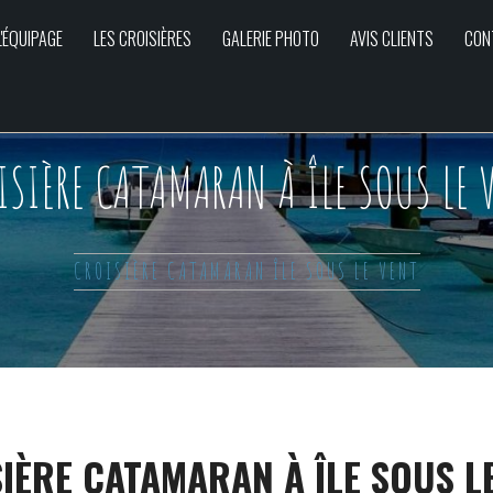
L'ÉQUIPAGE
LES CROISIÈRES
GALERIE PHOTO
AVIS CLIENTS
CON
ISIÈRE CATAMARAN À ÎLE SOUS LE 
CROISIÈRE CATAMARAN ÎLE SOUS LE VENT
IÈRE CATAMARAN À ÎLE SOUS L