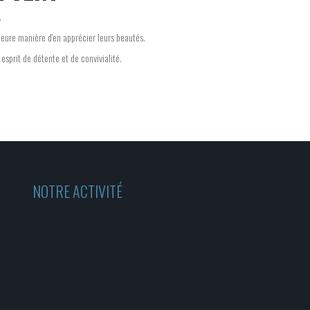
.
lleure manière d'en apprécier leurs beautés.
sprit de détente et de convivialité.
NOTRE ACTIVITÉ