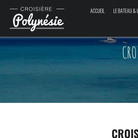
ACCUEIL
LE BATEAU & 
CRO
CROIS