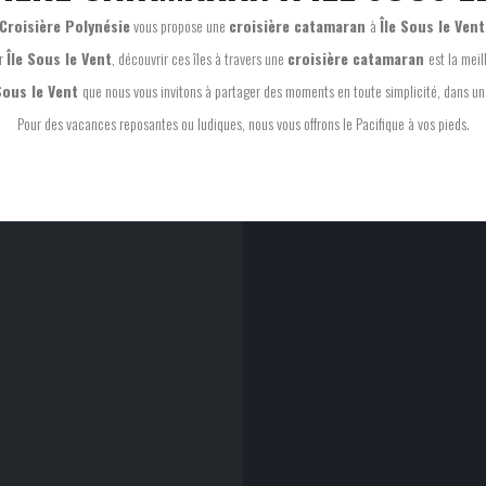
Croisière Polynésie
vous propose une
croisière catamaran
à
Île Sous le Vent
er
Île Sous le Vent
, découvrir ces îles à travers une
croisière catamaran
est la mei
 Sous le Vent
que nous vous invitons à partager des moments en toute simplicité, dans un e
Pour des vacances reposantes ou ludiques, nous vous offrons le Pacifique à vos pieds.