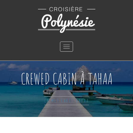
Toggle
navigation
CREWED CABIN À TAHAA
CREWED CABIN TAHAA