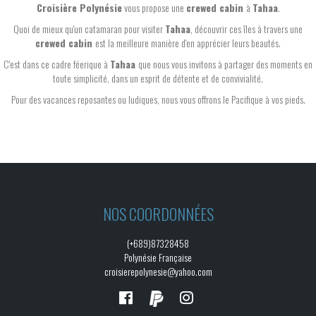
Croisière Polynésie
vous propose une
crewed cabin
à
Tahaa
.
Quoi de mieux qu'un catamaran pour visiter
Tahaa
, découvrir ces îles à travers une
crewed cabin
est la meilleure manière d'en apprécier leurs beautés.
C'est dans ce cadre féerique à
Tahaa
que nous vous invitons à partager des moments en
toute simplicité, dans un esprit de détente et de convivialité.
Pour des vacances reposantes ou ludiques, nous vous offrons le Pacifique à vos pieds.
NOS COORDONNÉES
(+689)87328458
Polynésie Française
croisierepolynesie@yahoo.com