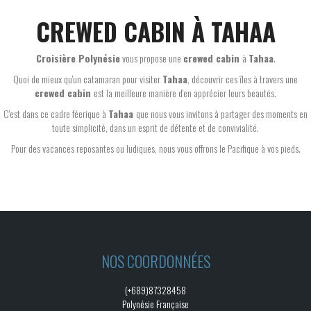
CREWED CABIN À TAHAA
Croisière Polynésie
vous propose une
crewed cabin
à
Tahaa
.
Quoi de mieux qu'un catamaran pour visiter
Tahaa
, découvrir ces îles à travers une
crewed cabin
est la meilleure manière d'en apprécier leurs beautés.
C'est dans ce cadre féerique à
Tahaa
que nous vous invitons à partager des moments en
toute simplicité, dans un esprit de détente et de convivialité.
Pour des vacances reposantes ou ludiques, nous vous offrons le Pacifique à vos pieds.
NOS COORDONNÉES
(+689)87328458
Polynésie Française